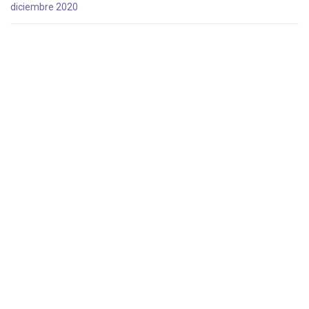
diciembre 2020
octubre 2020
agosto 2020
julio 2020
junio 2020
mayo 2020
abril 2020