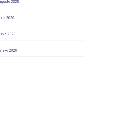
agosto 2020
julio 2020
junio 2020
mayo 2020
abril 2020
marzo 2020
Tags
febrero 2020
adifan
adifan peru