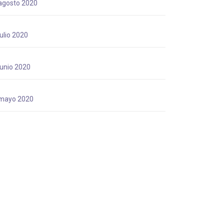
agosto 2020
julio 2020
junio 2020
mayo 2020
abril 2020
marzo 2020
Tags
febrero 2020
adifan
adifan peru